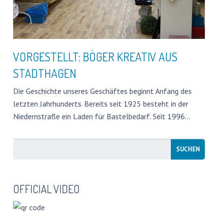
PRESSESTIMMEN
FREIBÄDER IN DEUTSCHLAND
VORGESTELLT: BÖGER KREATIV AUS
FOTOWETTBEWERB
STADTHAGEN
WATER CHALLENGE
Die Geschichte unseres Geschäftes beginnt Anfang des
letzten Jahrhunderts. Bereits seit 1925 besteht in der
GESCHÜTZTER BEREICH
Niedernstraße ein Laden für Bastelbedarf. Seit 1996…
OFFICIAL VIDEO