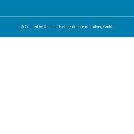
© Created by:
Kerstin Thieler / double or nothing GmbH