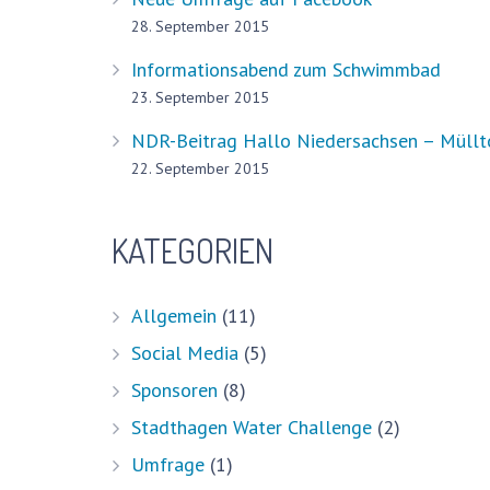
28. September 2015
Informationsabend zum Schwimmbad
23. September 2015
NDR-Beitrag Hallo Niedersachsen – Müllto
22. September 2015
Aktuell
KATEGORIEN
Pressestimmen
Allgemein
(11)
Bürger-Infos, Pläne und mehr
Social Media
(5)
Schwimmen lernen – ein gesellschaftliche
Sponsoren
(8)
Stadthagen Water Challenge
(2)
Impressum
Umfrage
(1)
Datenschutzerklärung