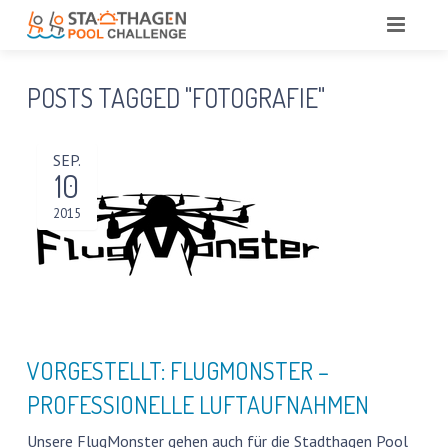
HOME
POSTS TAGGED "FOTOGRAFIE"
AKTUELL
SEP.
VISION
10
STADTHAGEN POOL CHALLENGE
2015
TEAM
SPONSOREN
TEAM DR. BLINDOW
SERVICE
DIE IDEE
SPONSOREN VORGESTELLT
NACHLESE EVENTPLANUNG
BÜRGER-INFOS, PLÄNE UND MEHR
VORGESTELLT: FLUGMONSTER –
PROFESSIONELLE LUFTAUFNAHMEN
SCHWIMMEN LERNEN – EIN GESELLSCHAFTLICHER
AUFTRAG?
Unsere FlugMonster gehen auch für die Stadthagen Pool