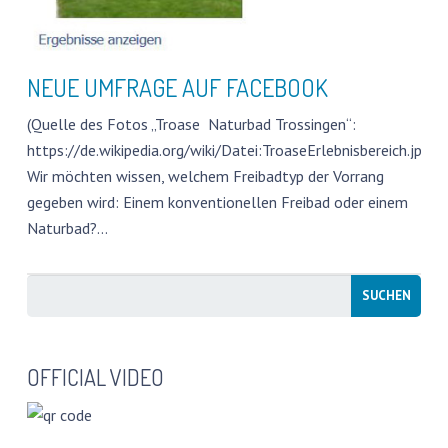
PRESSESTIMMEN
FREIBÄDER IN DEUTSCHLAND
NEUE UMFRAGE AUF FACEBOOK
FOTOWETTBEWERB
(Quelle des Fotos „Troase Naturbad Trossingen“:
https://de.wikipedia.org/wiki/Datei:TroaseErlebnisbereich.jpg)
WATER CHALLENGE
Wir möchten wissen, welchem Freibadtyp der Vorrang
gegeben wird: Einem konventionellen Freibad oder einem
GESCHÜTZTER BEREICH
Naturbad?…
OFFICIAL VIDEO