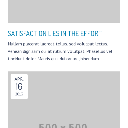
PRESSESTIMMEN
FREIBÄDER IN DEUTSCHLAND
SATISFACTION LIES IN THE EFFORT
FOTOWETTBEWERB
Nullam placerat laoreet tellus, sed volutpat lectus.
WATER CHALLENGE
Aenean dignissim dui at rutrum volutpat. Phasellus vel
tincidunt dolor. Mauris quis dui ornare, bibendum…
GESCHÜTZTER BEREICH
APR.
16
2013