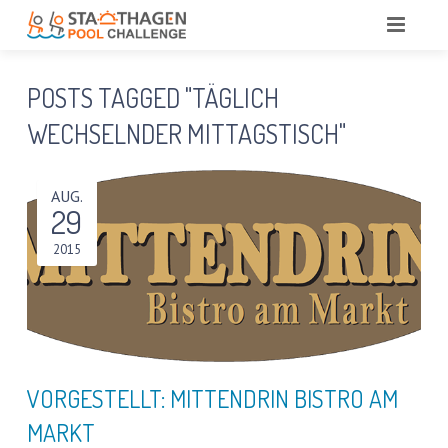
HOME
POSTS TAGGED "TÄGLICH
AKTUELL
WECHSELNDER MITTAGSTISCH"
VISION
AUG.
29
STADTHAGEN POOL CHALLENGE
TEAM
2015
SPONSOREN
TEAM DR. BLINDOW
SERVICE
DIE IDEE
SPONSOREN VORGESTELLT
NACHLESE EVENTPLANUNG
BÜRGER-INFOS, PLÄNE UND MEHR
VORGESTELLT: MITTENDRIN BISTRO AM
SCHWIMMEN LERNEN – EIN GESELLSCHAFTLICHER
MARKT
AUFTRAG?