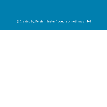
© Created by:
Kerstin Thieler / double or nothing GmbH