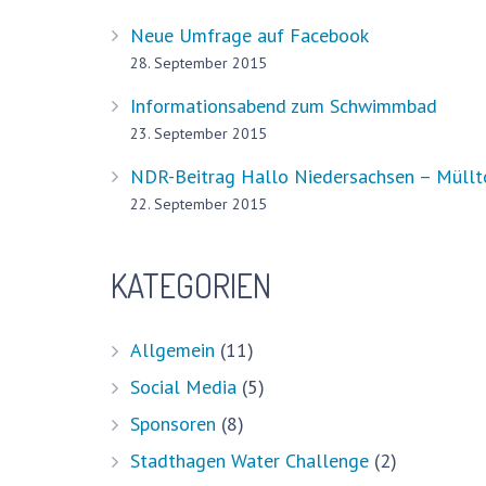
Neue Umfrage auf Facebook
28. September 2015
Informationsabend zum Schwimmbad
23. September 2015
NDR-Beitrag Hallo Niedersachsen – Müllto
22. September 2015
Aktuell
KATEGORIEN
Pressestimmen
Bürger-Infos, Pläne und mehr
Allgemein
(11)
Schwimmen lernen – ein gesellschaftliche
Social Media
(5)
Sponsoren
(8)
Impressum
Stadthagen Water Challenge
(2)
Datenschutzerklärung