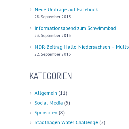
Neue Umfrage auf Facebook
28. September 2015
Informationsabend zum Schwimmbad
23. September 2015
NDR-Beitrag Hallo Niedersachsen – Müllto
22. September 2015
Aktuell
KATEGORIEN
Pressestimmen
Bürger-Infos, Pläne und mehr
Allgemein
(11)
Schwimmen lernen – ein gesellschaftliche
Social Media
(5)
Sponsoren
(8)
Impressum
Stadthagen Water Challenge
(2)
Datenschutzerklärung