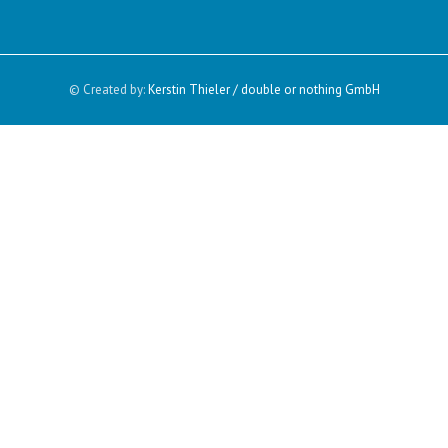
© Created by:
Kerstin Thieler / double or nothing GmbH