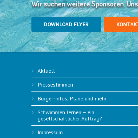
Wir suchen weitere Sponsoren. Uns
DOWNLOAD FLYER
KONTAK
Aktuell
Pressestimmen
Bürger-Infos, Pläne und mehr
Schwimmen lernen – ein
gesellschaftlicher Auftrag?
Impressum