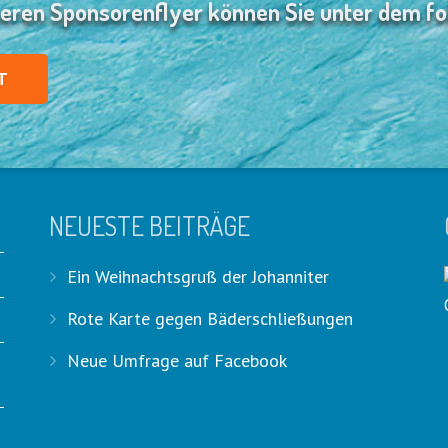
eren Sponsorenflyer können Sie unter dem fo
T
NEUESTE BEITRÄGE
Ein Weihnachtsgruß der Johanniter
Rote Karte gegen Bäderschließungen
Neue Umfrage auf Facebook