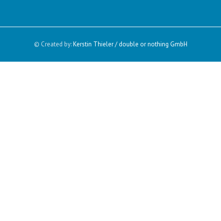
© Created by:
Kerstin Thieler / double or nothing GmbH