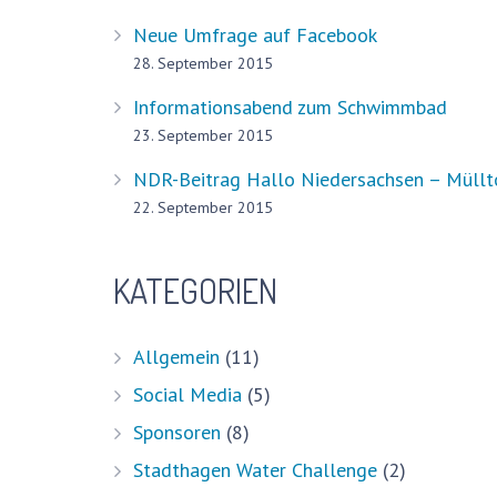
Neue Umfrage auf Facebook
28. September 2015
Informationsabend zum Schwimmbad
23. September 2015
NDR-Beitrag Hallo Niedersachsen – Müllto
22. September 2015
Aktuell
KATEGORIEN
Pressestimmen
Bürger-Infos, Pläne und mehr
Allgemein
(11)
Schwimmen lernen – ein gesellschaftliche
Social Media
(5)
Sponsoren
(8)
Impressum
Stadthagen Water Challenge
(2)
Datenschutzerklärung