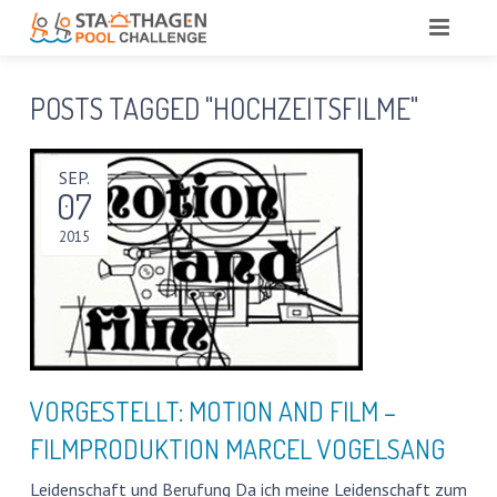
HOME
POSTS TAGGED "HOCHZEITSFILME"
AKTUELL
SEP.
VISION
07
STADTHAGEN POOL CHALLENGE
2015
TEAM
SPONSOREN
TEAM DR. BLINDOW
SERVICE
DIE IDEE
SPONSOREN VORGESTELLT
NACHLESE EVENTPLANUNG
BÜRGER-INFOS, PLÄNE UND MEHR
VORGESTELLT: MOTION AND FILM –
FILMPRODUKTION MARCEL VOGELSANG
SCHWIMMEN LERNEN – EIN GESELLSCHAFTLICHER
AUFTRAG?
Leidenschaft und Berufung Da ich meine Leidenschaft zum